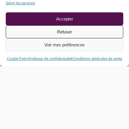
Mon compte
Gérer les services
Mes commandes
Mentions légales
CGV
Accepter
Livraisons
Refuser
Contactez-nous
Abonnez-vous à notre newsletter annuelle
Voir mes préférences
Cookie Policy
Politique de confidentialité
Conditions générales de vente
Suivez nous sur les réseaux